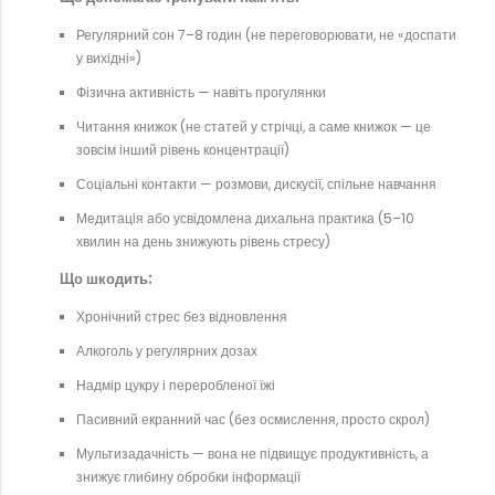
Регулярний сон 7–8 годин (не переговорювати, не «доспати
у вихідні»)
Фізична активність — навіть прогулянки
Читання книжок (не статей у стрічці, а саме книжок — це
зовсім інший рівень концентрації)
Соціальні контакти — розмови, дискусії, спільне навчання
Медитація або усвідомлена дихальна практика (5–10
хвилин на день знижують рівень стресу)
Що шкодить:
Хронічний стрес без відновлення
Алкоголь у регулярних дозах
Надмір цукру і переробленої їжі
Пасивний екранний час (без осмислення, просто скрол)
Мультизадачність — вона не підвищує продуктивність, а
знижує глибину обробки інформації