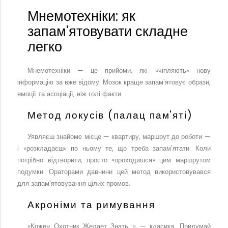
Мнемотехніки: як
запам'ятовувати складне
легко
Мнемотехніки — це прийоми, які «чіпляють» нову
інформацію за вже відому. Мозок краще запам'ятовує образи,
емоції та асоціації, ніж голі факти.
Метод локусів (палац пам'яті)
Уявляєш знайоме місце — квартиру, маршрут до роботи —
і «розкладаєш» по ньому те, що треба запам'ятати. Коли
потрібно відтворити, просто «проходишся» цим маршрутом
подумки. Ораторами давнини цей метод використовувався
для запам'ятовування цілих промов.
Акроніми та римування
«Кожен Охотник Желает Знать...» — класика. Придумай