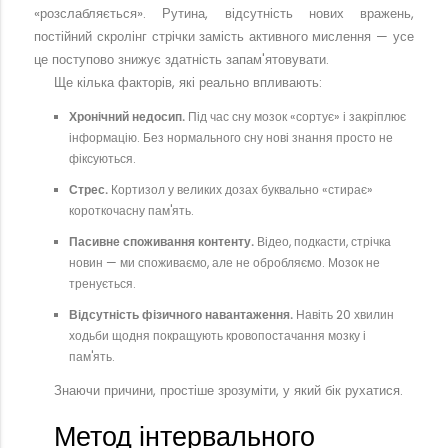
«розслабляється». Рутина, відсутність нових вражень,
постійний скролінг стрічки замість активного мислення — усе
це поступово знижує здатність запам'ятовувати.
Ще кілька факторів, які реально впливають:
Хронічний недосип.
Під час сну мозок «сортує» і закріплює
інформацію. Без нормального сну нові знання просто не
фіксуються.
Стрес.
Кортизол у великих дозах буквально «стирає»
короткочасну пам'ять.
Пасивне споживання контенту.
Відео, подкасти, стрічка
новин — ми споживаємо, але не обробляємо. Мозок не
тренується.
Відсутність фізичного навантаження.
Навіть 20 хвилин
ходьби щодня покращують кровопостачання мозку і
пам'ять.
Знаючи причини, простіше зрозуміти, у який бік рухатися.
Метод інтервального