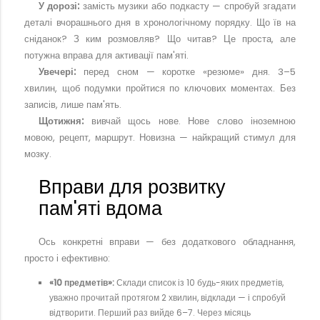
У дорозі:
замість музики або подкасту — спробуй згадати
деталі вчорашнього дня в хронологічному порядку. Що їв на
сніданок? З ким розмовляв? Що читав? Це проста, але
потужна вправа для активації пам'яті.
Увечері:
перед сном — коротке «резюме» дня. 3–5
хвилин, щоб подумки пройтися по ключових моментах. Без
записів, лише пам'ять.
Щотижня:
вивчай щось нове. Нове слово іноземною
мовою, рецепт, маршрут. Новизна — найкращий стимул для
мозку.
Вправи для розвитку
пам'яті вдома
Ось конкретні вправи — без додаткового обладнання,
просто і ефективно:
«10 предметів»:
Склади список із 10 будь-яких предметів,
уважно прочитай протягом 2 хвилин, відклади — і спробуй
відтворити. Перший раз вийде 6–7. Через місяць