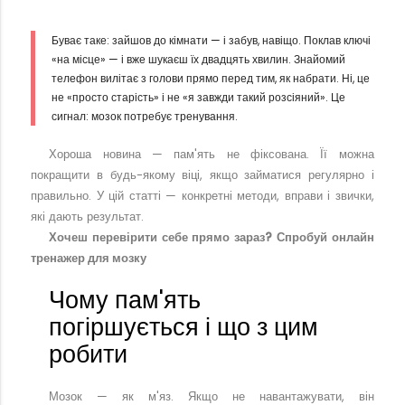
Буває таке: зайшов до кімнати — і забув, навіщо. Поклав ключі
«на місце» — і вже шукаєш їх двадцять хвилин. Знайомий
телефон вилітає з голови прямо перед тим, як набрати. Ні, це
не «просто старість» і не «я завжди такий розсіяний». Це
сигнал: мозок потребує тренування.
Хороша новина — пам'ять не фіксована. Її можна
покращити в будь-якому віці, якщо займатися регулярно і
правильно. У цій статті — конкретні методи, вправи і звички,
які дають результат.
Хочеш перевірити себе прямо зараз? Спробуй онлайн
тренажер для мозку
Чому пам'ять
погіршується і що з цим
робити
Мозок — як м'яз. Якщо не навантажувати, він