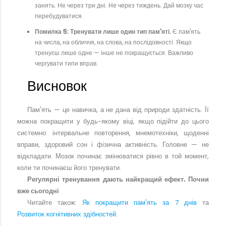
занять. Не через три дні. Не через тиждень. Дай мозку час
перебудуватися.
Помилка 5: Тренувати лише один тип пам'яті.
Є пам'ять
на числа, на обличчя, на слова, на послідовності. Якщо
тренуєш лише одне — інше не покращується. Важливо
чергувати типи вправ.
Висновок
Пам'ять — це навичка, а не дана від природи здатність. Її
можна покращити у будь-якому віці, якщо підійти до цього
системно: інтервальне повторення, мнемотехніки, щоденні
вправи, здоровий сон і фізична активність. Головне — не
відкладати. Мозок починає змінюватися рівно в той момент,
коли ти починаєш його тренувати.
Регулярні тренування дають найкращий ефект. Почни
вже сьогодні
Читайте також:
Як покращити пам'ять за 7 днів
та
Розвиток когнітивних здібностей
.