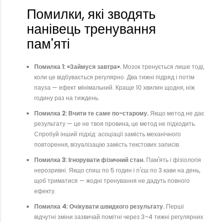
Помилки, які зводять
нанівець тренування
пам'яті
Помилка 1: «Займуся завтра».
Мозок тренується лише тоді,
коли це відбувається регулярно. Два тижні підряд і потім
пауза — ефект мінімальний. Краще 10 хвилин щодня, ніж
годину раз на тиждень.
Помилка 2: Вчити те саме по-старому.
Якщо метод не дає
результату — це не твоя провина, це метод не підходить.
Спробуй інший підхід: асоціації замість механічного
повторення, візуалізацію замість текстових записів.
Помилка 3: Ігнорувати фізичний стан.
Пам'ять і фізіологія
нерозривні. Якщо спиш по 5 годин і п'єш по 3 кави на день,
щоб триматися — жодні тренування не дадуть повного
ефекту.
Помилка 4: Очікувати швидкого результату.
Перші
відчутні зміни зазвичай помітні через 3–4 тижні регулярних