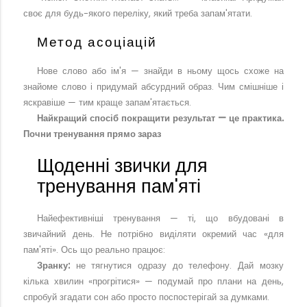
своє для будь-якого переліку, який треба запам'ятати.
Метод асоціацій
Нове слово або ім'я — знайди в ньому щось схоже на
знайоме слово і придумай абсурдний образ. Чим смішніше і
яскравіше — тим краще запам'ятається.
Найкращий спосіб покращити результат — це практика.
Почни тренування прямо зараз
Щоденні звички для
тренування пам'яті
Найефективніші тренування — ті, що вбудовані в
звичайний день. Не потрібно виділяти окремий час «для
пам'яті». Ось що реально працює:
Зранку:
не тягнутися одразу до телефону. Дай мозку
кілька хвилин «прогрітися» — подумай про плани на день,
спробуй згадати сон або просто поспостерігай за думками.