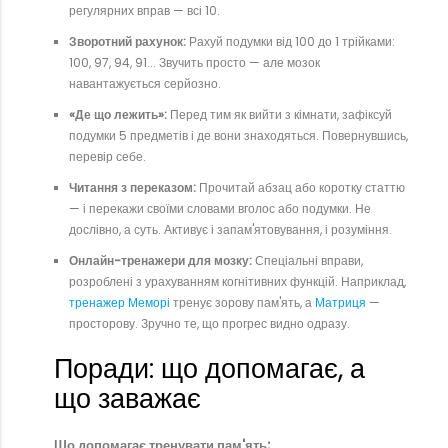
регулярних вправ — всі 10.
Зворотний рахунок:
Рахуй подумки від 100 до 1 трійками:
100, 97, 94, 91... Звучить просто — але мозок
навантажується серйозно.
«Де що лежить»:
Перед тим як вийти з кімнати, зафіксуй
подумки 5 предметів і де вони знаходяться. Повернувшись,
перевір себе.
Читання з переказом:
Прочитай абзац або коротку статтю
— і перекажи своїми словами вголос або подумки. Не
дослівно, а суть. Активує і запам'ятовування, і розуміння.
Онлайн-тренажери для мозку:
Спеціальні вправи,
розроблені з урахуванням когнітивних функцій. Наприклад,
тренажер Меморі
тренує зорову пам'ять, а
Матриця
—
просторову. Зручно те, що прогрес видно одразу.
Поради: що допомагає, а
що заважає
Що допомагає тренувати пам'ять: