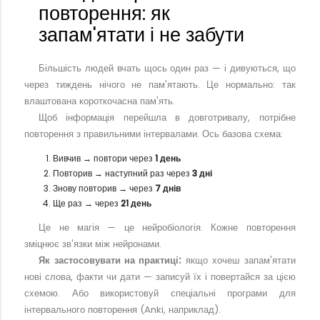
повторення: як
запам'ятати і не забути
Більшість людей вчать щось один раз — і дивуються, що
через тиждень нічого не пам'ятають. Це нормально: так
влаштована короткочасна пам'ять.
Щоб інформація перейшла в довготривалу, потрібне
повторення з правильними інтервалами. Ось базова схема:
Вивчив → повтори через
1 день
Повторив → наступний раз через
3 дні
Знову повторив → через
7 днів
Ще раз → через
21 день
Це не магія — це нейробіологія. Кожне повторення
зміцнює зв'язки між нейронами.
Як застосовувати на практиці:
якщо хочеш запам'ятати
нові слова, факти чи дати — записуй їх і повертайся за цією
схемою. Або використовуй спеціальні програми для
інтервального повторення (Anki, наприклад).