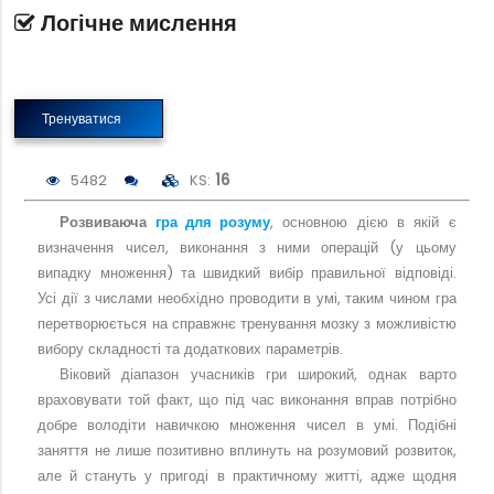
Логічне мислення
Тренуватися
5482
KS:
16
Розвиваюча
гра для розуму
, основною дією в якій є
визначення чисел, виконання з ними операцій (у цьому
випадку множення) та швидкий вибір правильної відповіді.
Усі дії з числами необхідно проводити в умі, таким чином гра
перетворюється на справжнє тренування мозку з можливістю
вибору складності та додаткових параметрів.
Віковий діапазон учасників гри широкий, однак варто
враховувати той факт, що під час виконання вправ потрібно
добре володіти навичкою множення чисел в умі. Подібні
заняття не лише позитивно вплинуть на розумовий розвиток,
але й стануть у пригоді в практичному житті, адже щодня