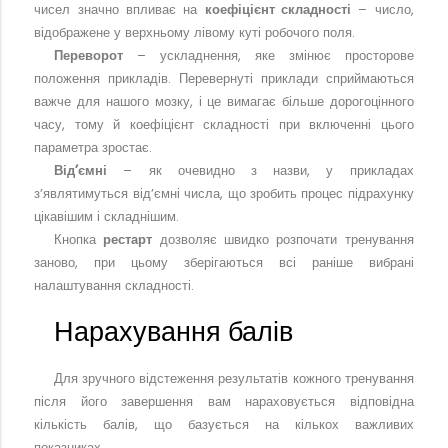
чисел значно впливає на
коефіцієнт складності
– число,
відображене у верхньому лівому куті робочого поля.
Переворот
– ускладнення, яке змінює просторове
положення прикладів. Перевернуті приклади сприймаються
важче для нашого мозку, і це вимагає більше дорогоцінного
часу, тому й коефіцієнт складності при включенні цього
параметра зростає.
Від’ємні
– як очевидно з назви, у прикладах
з’являтимуться від’ємні числа, що зробить процес підрахунку
цікавішим і складнішим.
Кнопка
рестарт
дозволяє швидко розпочати тренування
заново, при цьому зберігаються всі раніше вибрані
налаштування складності.
Нарахування балів
Для зручного відстеження результатів кожного тренування
після його завершення вам нараховується відповідна
кількість балів, що базується на кількох важливих
показниках.