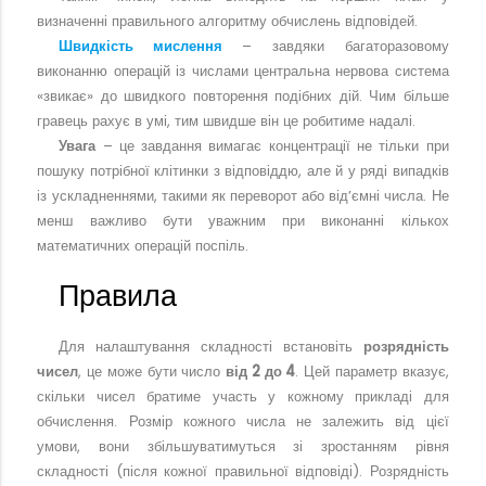
визначенні правильного алгоритму обчислень відповідей.
Швидкість мислення
– завдяки багаторазовому
виконанню операцій із числами центральна нервова система
«звикає» до швидкого повторення подібних дій. Чим більше
гравець рахує в умі, тим швидше він це робитиме надалі.
Увага
– це завдання вимагає концентрації не тільки при
пошуку потрібної клітинки з відповіддю, але й у ряді випадків
із ускладненнями, такими як переворот або від’ємні числа. Не
менш важливо бути уважним при виконанні кількох
математичних операцій поспіль.
Правила
Для налаштування складності встановіть
розрядність
чисел
, це може бути число
від 2 до 4
. Цей параметр вказує,
скільки чисел братиме участь у кожному прикладі для
обчислення. Розмір кожного числа не залежить від цієї
умови, вони збільшуватимуться зі зростанням рівня
складності (після кожної правильної відповіді). Розрядність