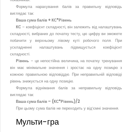
Формула нарахування балів за правильну відповідь
виглядає так:
Ваша сума балів + КС*Рівень
КС
– коефіцієнт складності, він залежить від налаштувань
складності, вибраних до початку тесту, цю цифру ви зможете
побачити у верхньому лівому куті робочого поля. При
ускладненні налаштувань підвищується коефіцієнт
складності.
Рівень
– це непостійна величина, на початку тренування
він має мінімальне значення і зростає на одну позицію з
кожною правильною відповіддю. При неправильній відповіді
рівень знижується на одну позицію.
Формула віднімання балів за неправильну відповідь
виглядає так:
Ваша сума балів – (КС*Рівень)/2
При цьому сума балів не переходить у від’ємні значення.
Мульти-гра