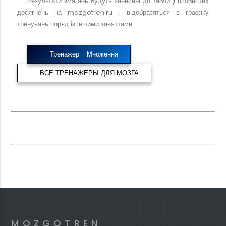
Результати змагань будуть занесені до таблиці особистих
досягнень на mozgotren.ru і відобразяться в графіку
тренувань поряд із іншими заняттями.
Тренажер - Множення
ВСЕ ТРЕНАЖЕРЫ ДЛЯ МОЗГА
MOZGOTREN