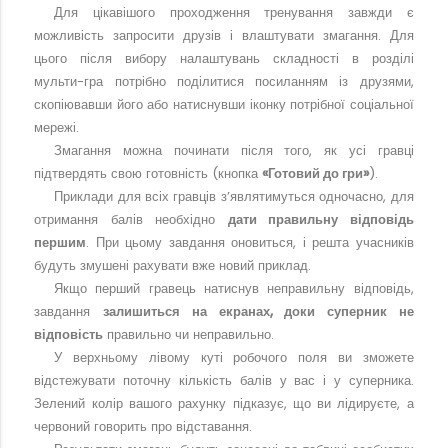
Для цікавішого проходження тренування завжди є
можливість запросити друзів і влаштувати змагання. Для
цього після вибору налаштувань складності в розділі
мульти-гра потрібно поділитися посиланням із друзями,
скопіювавши його або натиснувши іконку потрібної соціальної
мережі.
Змагання можна починати після того, як усі гравці
підтвердять свою готовність (кнопка
«Готовий до гри»
).
Приклади для всіх гравців з’являтимуться одночасно, для
отримання балів необхідно
дати правильну відповідь
першим
. При цьому завдання оновиться, і решта учасників
будуть змушені рахувати вже новий приклад.
Якщо перший гравець натиснув неправильну відповідь,
завдання
залишиться на екранах, доки суперник не
відповість
правильно чи неправильно.
У верхньому лівому куті робочого поля ви зможете
відстежувати поточну кількість балів у вас і у суперника.
Зелений колір вашого рахунку підказує, що ви лідируєте, а
червоний говорить про відставання.