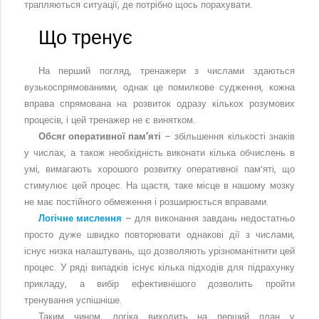
трапляються ситуації, де потрібно щось порахувати.
Що тренує
На перший погляд, тренажери з числами здаються
вузькоспрямованими, однак це помилкове судження, кожна
вправа спрямована на розвиток одразу кількох розумових
процесів, і цей тренажер не є винятком.
Обсяг оперативної пам’яті
– збільшення кількості знаків
у числах, а також необхідність виконати кілька обчислень в
умі, вимагають хорошого розвитку оперативної пам’яті, що
стимулює цей процес. На щастя, таке місце в нашому мозку
не має постійного обмеження і розширюється вправами.
Логічне мислення
– для виконання завдань недостатньо
просто дуже швидко повторювати однакові дії з числами,
існує низка налаштувань, що дозволяють урізноманітнити цей
процес. У ряді випадків існує кілька підходів для підрахунку
прикладу, а вибір ефективнішого дозволить пройти
тренування успішніше.
Таким чином, логіка виходить на перший план у