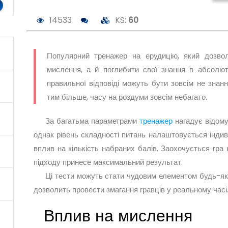
14533
KS:
60
Популярний тренажер на ерудицію, який дозво
мислення, а й поглибити свої знання в абсолют
правильної відповіді можуть бути зовсім не знання
тим більше, часу на роздуми зовсім небагато.
За багатьма параметрами
тренажер
нагадує відому
однак рівень складності питань налаштовується інди
вплив на кількість набраних балів. Заохочується гра 
підходу принесе максимальний результат.
Ці тести можуть стати чудовим елементом будь-я
дозволить провести змагання гравців у реальному часі
Вплив на мислення