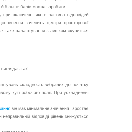
о й більше балів можна заробити.
»
, при включенні якого частина відповідей
доповнення зачепить центри просторової
днак таке налаштування з лишком окупиться
 виглядає так:
аштувань складності, вибраних до початку
вому куті робочого поля. При ускладненні
вання
він має мінімальне значення і зростає
 неправильній відповіді рівень знижується