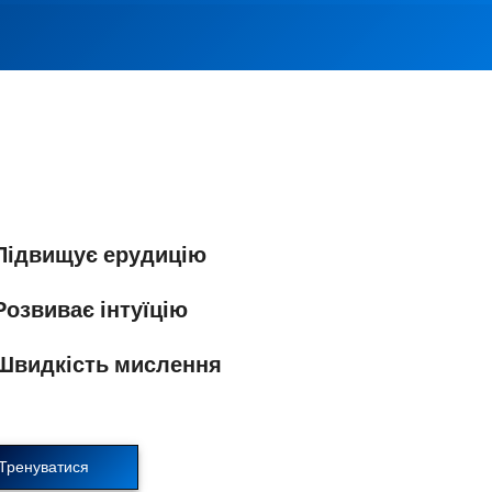
ідвищує ерудицію
озвиває інтуїцію
Швидкість мислення
Тренуватися