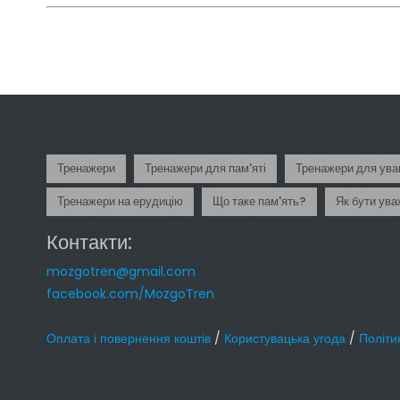
Тренажери
Тренажери для пам'яті
Тренажери для ува
Тренажери на ерудицію
Що таке пам'ять?
Як бути ув
Контакти:
mozgotren@gmail.com
facebook.com/MozgoTren
Оплата і повернення коштів
/
Користувацька угода
/
Політи