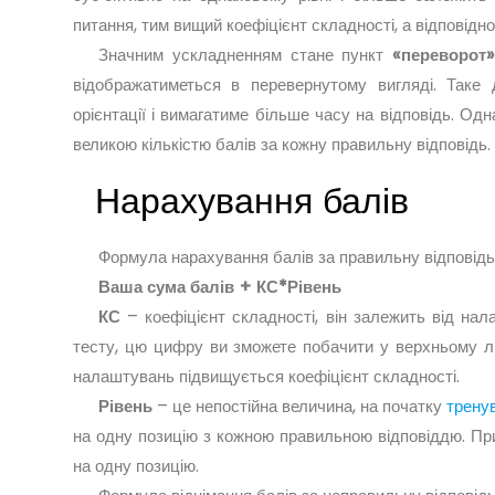
питання, тим вищий коефіцієнт складності, а відповідн
Значним ускладненням стане пункт
«переворот
відображатиметься в перевернутому вигляді. Таке 
орієнтації і вимагатиме більше часу на відповідь. О
великою кількістю балів за кожну правильну відповідь.
Нарахування балів
Формула нарахування балів за правильну відповідь
Ваша сума балів + КС*Рівень
КС
– коефіцієнт складності, він залежить від нал
тесту, цю цифру ви зможете побачити у верхньому лі
налаштувань підвищується коефіцієнт складності.
Рівень
– це непостійна величина, на початку
трену
на одну позицію з кожною правильною відповіддю. При
на одну позицію.