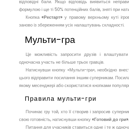
відповідні бали. Якщо відповідь виявиться непра
формулою і ще ті 50% потенційних балів, зняті при нати
Кнопка
«Рестарт»
у правому верхньому куті ігро
заново із збереженням усіх налаштувань складності.
Мульти-гра
Це можливість запросити друзів і влаштувати
одночасна участь не більше трьох гравців.
Натиснувши кнопку «Мульти-гра», необхідно внест
цього відправити посилання іншим суперникам. Посила
якому месенджері або скористатися кнопками популяр
Правила мульти-гри
Починає гру той, хто її створив і запросив суперни
свою готовність, натиснувши кнопку
«Готовий до гри»
Питання для учасників ставиться одне і те ж одноч