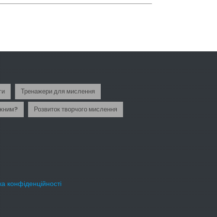
ги
Тренажери для мислення
ажним?
Розвиток творчого мислення
ка конфіденційності