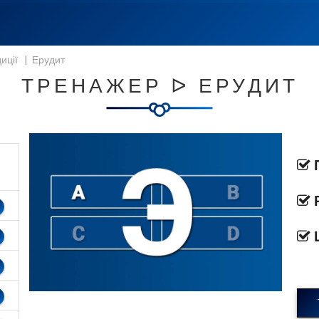
иції
|
Ерудит
ТРЕНАЖЕР ᐅ ЕРУДИТ
П
Р