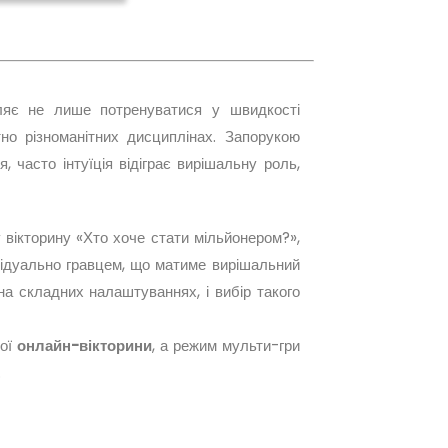
ляє не лише потренуватися у швидкості
но різноманітних дисциплінах. Запорукою
, часто інтуїція відіграє вирішальну роль,
 вікторину «Хто хоче стати мільйонером?»,
відуально гравцем, що матиме вирішальний
на складних налаштуваннях, і вибір такого
кої
онлайн-вікторини
, а режим мульти-гри
.