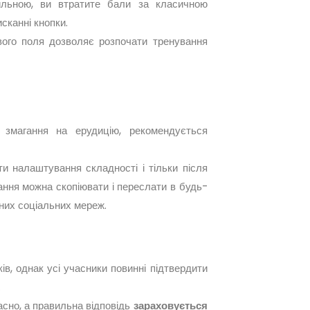
вильною, ви втратите бали за класичною
сканні кнопки.
вого поля дозволяє розпочати тренування
 змагання на ерудицію, рекомендується
и налаштування складності і тільки після
ння можна скопіювати і переслати в будь-
них соціальних мереж.
ків, однак усі учасники повинні підтвердити
.
асно, а правильна відповідь
зараховується