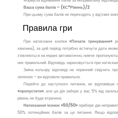
Формула віднімання балів за неправильну відповідь
Ваша сума балів – (КС*Рівень)/2
При цьому сума балів не переходить у від’ємні знач
Правила гри
При натисканні кнопки
«Почати тренування»
ро
хвилина), за цей період потрібно встигнути дати яком
з’являються на екрані автоматично, нижче пропонуютьс
них правильний. Відповідь зараховується при натисканні
Зміна кольору відповіді на червоний свідчить п
зеленою – ви відповіли правильно.
Перейти до наступного питання, не відповівши
«пропустити»
, але ця дія забере у вас 5% від загал
рівень не буде втрачено.
Натискання іконки «50/50»
прибере дві неправиль
50% потенційних балів за це питання. Якщо відпов