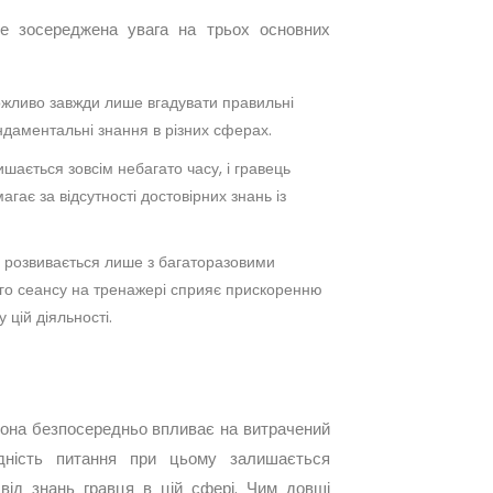
е зосереджена увага на трьох основних
ожливо завжди лише вгадувати правильні
ундаментальні знання в різних сферах.
шається зовсім небагато часу, і гравець
гає за відсутності достовірних знань із
 розвивається лише з багаторазовими
го сеансу на тренажері сприяє прискоренню
 цій діяльності.
вона безпосередньо впливає на витрачений
дність питання при цьому залишається
 від знань гравця в цій сфері. Чим довші