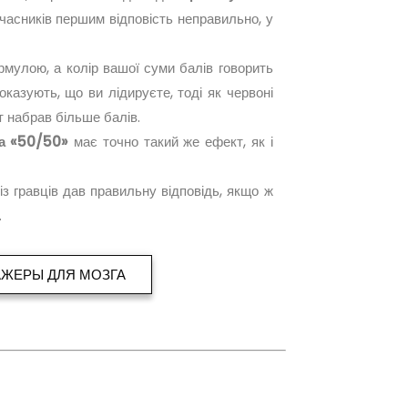
учасників першим відповість неправильно, у
мулою, а колір вашої суми балів говорить
казують, що ви лідируєте, тоді як червоні
 набрав більше балів.
а «50/50»
має точно такий же ефект, як і
з гравців дав правильну відповідь, якщо ж
.
АЖЕРЫ ДЛЯ МОЗГА