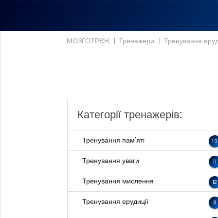
МОЗГОТРЄН
|
Тренажери
|
Тренування еруд
Категорії тренажерів:
Тренування пам'яті
10
Тренування уваги
11
Тренування мислення
12
Тренування ерудиції
8