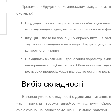
Тренажер «Ерудит» є комплексним завданням, д
системах:
Ерудиція
– назва говорить сама за себе, адже нем
відповіді завдяки удачі, потрібно поглиблювати й ф
Інтуїція
– часто на повноцінну обробку питання зали
змушений покладатися на інтуїцію. Нерідко це допома
конкретного питання.
Швидкість мислення
– тренований параметр, який
повтореннями подібних вправ. Обмежений час одно
розумових процесів. Азарт відіграє не останню роль у
Вибір складності
Базовою умовою складності є
довжина питання
, 
час і вимагає
високої швидкості читання
. Скла
суб’єктивно на однаковому рівні і більше залежить