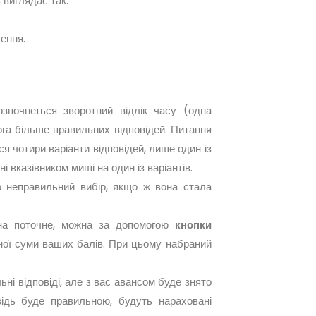
 виглядає так:
ення.
зпочнеться зворотний відлік часу (одна
ога більше правильних відповідей. Питання
я чотири варіанти відповідей, лише один із
 вказівником миші на один із варіантів.
ро неправильний вибір, якщо ж вона стала
 на поточне, можна за допомогою
кнопки
ьної суми ваших балів. При цьому набраний
ні відповіді, але з вас авансом буде знято
ідь буде правильною, будуть нараховані