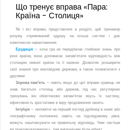
Що тренує вправа «Пара:
Країна - Столиця»
Як і всі вправи, представлені в розділі, цей тренажер
розуму спрямований одразу на кілька систем і дає
комплексне навантаження.
Ерудиція
– хоча гра не передбачає глибоких знань про
різні країни, вона допомагає запам’ятати відповідність між
столицею певної країни та її назвою. Дозволяє розширити
свої знання про маловідомі держави, а також позмагатися з
друзями.
Зорова пам’ять
– навіть якщо до цієї вправи гравець не
знав багатьох столиць або держав, під час регулярних
тренувань він обов’язково запам’ятає якусь їх частину,
ефективність зростатиме в міру продовження занять.
Інтуїція
– непомітні на перший погляд дрібниці в назві або
географічному положенні, навіть на підсвідомому рівні,
можуть наштовхувати на правильну відповідь. Чим частіше
ви практикуватиметесь, тим виразнішим буде ефект.