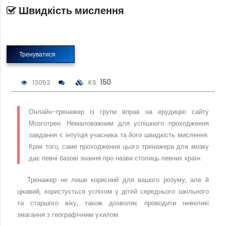
Швидкість мислення
Тренуватися
13052
KS:
150
Онлайн-тренажер із групи вправ на ерудицію сайту
Мозготрен. Немаловажним для успішного проходження
завдання є інтуїція учасника та його швидкість мислення.
Крім того, саме проходження цього тренажера для мозку
дає певні базові знання про назви столиць певних країн.
Тренажер не лише корисний для вашого розуму, але й
цікавий, користується успіхом у дітей середнього шкільного
та старшого віку, також дозволяє проводити невеликі
змагання з географічним ухилом.