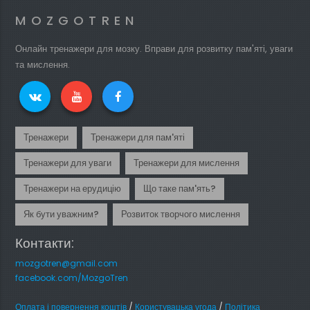
MOZGOTREN
Онлайн тренажери для мозку. Вправи для розвитку пам'яті, уваги
та мислення.
Тренажери
Тренажери для пам'яті
Тренажери для уваги
Тренажери для мислення
Тренажери на ерудицію
Що таке пам'ять?
Як бути уважним?
Розвиток творчого мислення
Контакти:
mozgotren@gmail.com
facebook.com/MozgoTren
Оплата і повернення коштів
/
Користувацька угода
/
Політика