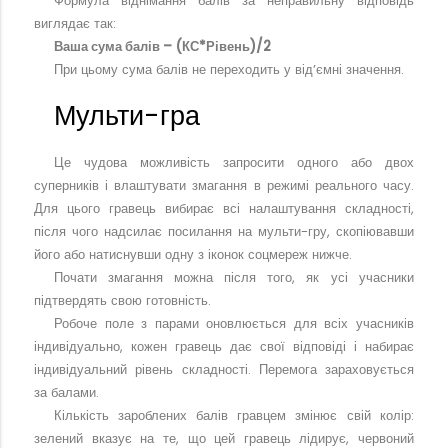
Формула віднімання балів за неправильну відповідь
виглядає так:
Ваша сума балів – (КС*Рівень)/2
При цьому сума балів не переходить у від’ємні значення.
Мульти-гра
Це чудова можливість запросити одного або двох
суперників і влаштувати змагання в режимі реального часу.
Для цього гравець вибирає всі налаштування складності,
після чого надсилає посилання на мульти-гру, скопіювавши
його або натиснувши одну з іконок соцмереж нижче.
Почати змагання можна після того, як усі учасники
підтвердять свою готовність.
Робоче поле з парами оновлюється для всіх учасників
індивідуально, кожен гравець дає свої відповіді і набирає
індивідуальний рівень складності. Перемога зараховується
за балами.
Кількість зароблених балів гравцем змінює свій колір:
зелений вказує на те, що цей гравець лідирує, червоний