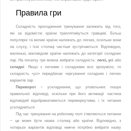
Правила гри
Складність проходження тренування залежить від того,
які за відомістю країни траплятимуться гравцеві. Більш
популярні та великі країни належать до легких, оскільки вони
на слуху, і їхні столиці частіше зустрічаються. Відповідно,
маленькі, маловідомі країни належать до категорії складних
пар. На початку гри можна вибрати складність:
легкі, усі
або
складні
. Якщо з легкими і складними все зрозуміло, то
складність «усі» передбачає чергування складних і легких
варіантів пар.
Переворот
– ускладнення, що уповільнює пошук
правильної відповіді, оскільки при його активації частина
відповідей відображатиметься перевернутими, і їх читання
ускладниться.
Під час тренування на робочому полі з’являються питання
– це може бути назва столиці або країни. Відповідно, з
чотирьох варіантів відповіді нижче потрібно вибрати назву