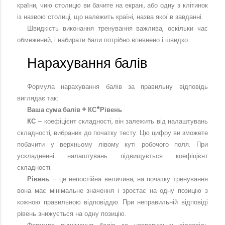
країни, чию столицю ви бачите на екрані, або одну з клітинок
із назвою столиці, що належить країні, назва якої в завданні.
Швидкість виконання тренування важлива, оскільки час
обмежений, і набирати бали потрібно впевнено і швидко.
Нарахування балів
Формула нарахування балів за правильну відповідь
виглядає так:
Ваша сума балів + КС*Рівень
КС
– коефіцієнт складності, він залежить від налаштувань
складності, вибраних до початку тесту. Цю цифру ви зможете
побачити у верхньому лівому куті робочого поля. При
ускладненні налаштувань підвищується коефіцієнт
складності.
Рівень
– це непостійна величина, на початку тренування
вона має мінімальне значення і зростає на одну позицію з
кожною правильною відповіддю. При неправильній відповіді
рівень знижується на одну позицію.