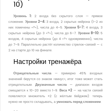
10)
Уровень 1:
2 входа без скрытого слоя — прямое
сложение.
Уровни 2–4:
3 входа, 2 скрытых нейрона (1–2 из
них помечены «?»), числа до 4–5.
Уровни 5–7:
4 входа, 3
скрытых нейрона (до 3 «?»), числа до 6–7.
Уровни 8–10:
5
входов, 4 скрытых нейрона (до 4 «?» одновременно), числа
до 7–9. Параллельно растёт количество стрелок-связей — с
2 на старте до 10 на финале.
Настройки тренажёра
Отрицательные числа
— примерно 45% входных
значений берутся со знаком «минус», итог тоже может стать
отрицательным.
Двузначные числа
— диапазон входов
смещается к 10–20 вместо 1–9.
Веса ×2
— на части связей
появляется множитель ×2 (с жёлтым бейджем): теперь
нужно не просто складывать, а
умножать перед сложением
.