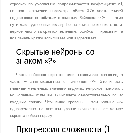
стрелках по умолчанию подразумевается коэффициент
×1
,
но при включении параметра
«Веса ×2»
часть связей
подсвечивается
жёлтым
с золотым бейджем «×2» — такие
пути дают удвоенный вклад. После клика по кнопке ответа:
верное число загорается
зелёным
, ошибка —
красным
, а
вся панель кратко вспыхивает или вздрагивает.
Скрытые нейроны со
знаком «?»
Часть нейронов скрытого слоя показывает значение, а
часть — заштрихованные с символом «?».
Это и есть
главный челлендж
: значения видимых нейронов помогают,
но «слепые» узлы вы вычисляете
самостоятельно
по их
входным связям. Чем выше уровень — тем больше «?»
одновременно: на десятом уровне неизвестны все четыре
скрытых нейрона сразу.
Прогрессия сложности (1–