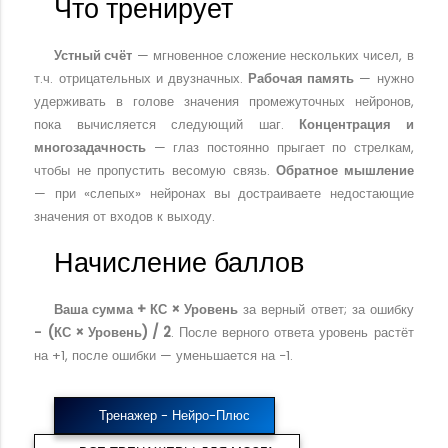
Что тренирует
Устный счёт
— мгновенное сложение нескольких чисел, в
т.ч. отрицательных и двузначных.
Рабочая память
— нужно
удерживать в голове значения промежуточных нейронов,
пока вычисляется следующий шаг.
Концентрация и
многозадачность
— глаз постоянно прыгает по стрелкам,
чтобы не пропустить весомую связь.
Обратное мышление
— при «слепых» нейронах вы достраиваете недостающие
значения от входов к выходу.
Начисление баллов
Ваша сумма + КС × Уровень
за верный ответ; за ошибку
− (КС × Уровень) / 2
. После верного ответа уровень растёт
на +1, после ошибки — уменьшается на −1.
Тренажер - Нейро-Плюс